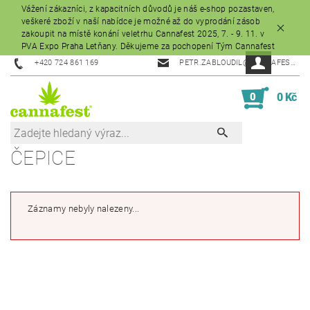
Vážení zákazníci, z kapacitních důvodů je náš e-shop pozastaven,
veškeré zboží v naší nabídce je možné až do vyprodání zásob
zakoupit na místě konání veletrhu Cannafest 2025, 7. - 9. 11. v
PVA Expo Praha Letňany. Děkujeme za pochopení Tým Cannafest
+420 724 861 169
PETR.ZABLOUDIL@CANNAFEST.CZ
0
0 Kč
ČEPICE
Záznamy nebyly nalezeny...