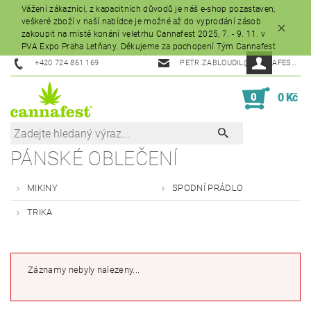
Vážení zákazníci, z kapacitních důvodů je náš e-shop pozastaven,
veškeré zboží v naší nabídce je možné až do vyprodání zásob
zakoupit na místě konání veletrhu Cannafest 2025, 7. - 9. 11. v
PVA Expo Praha Letňany. Děkujeme za pochopení Tým Cannafest
+420 724 861 169
PETR.ZABLOUDIL@CANNAFEST.CZ
0
0 Kč
PÁNSKÉ OBLEČENÍ
MIKINY
SPODNÍ PRÁDLO
TRIKA
Záznamy nebyly nalezeny...