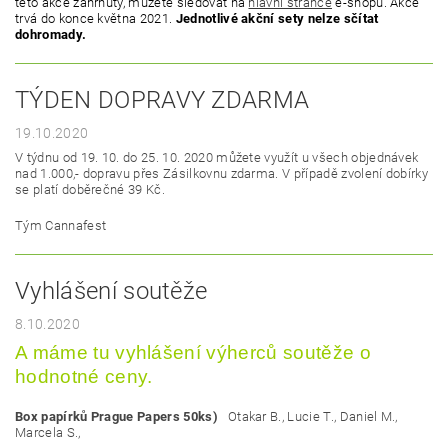
této akce zahrnuty, můžete sledovat na
hlavní stránce
e-shopu. Akce
trvá do konce května 2021.
Jednotlivé akční sety nelze sčítat
dohromady.
TÝDEN DOPRAVY ZDARMA
19.10.2020
V týdnu od 19. 10. do 25. 10. 2020 můžete využít u všech objednávek
nad 1.000,- dopravu přes Zásilkovnu zdarma. V případě zvolení dobírky
se platí doběrečné 39 Kč.
Tým Cannafest
Vyhlášení soutěže
8.10.2020
A máme tu vyhlášení výherců soutěže o
hodnotné ceny.
Box papírků Prague Papers 50ks)
Otakar B., Lucie T., Daniel M.,
Marcela S.,