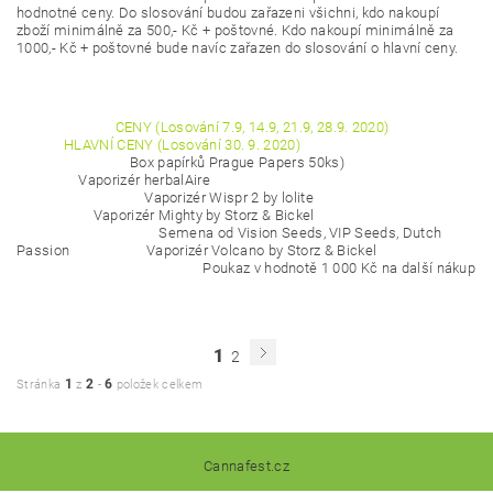
hodnotné ceny. Do slosování budou zařazeni všichni, kdo nakoupí
zboží minimálně za 500,- Kč + poštovné. Kdo nakoupí minimálně za
1000,- Kč + poštovné bude navíc zařazen do slosování o hlavní ceny.
CENY (Losování 7.9, 14.9, 21.9, 28.9. 2020)
HLAVNÍ CENY (Losování 30. 9. 2020)
Box papírků Prague Papers 50ks)
Vaporizér herbalAire
Vaporizér Wispr 2 by lolite
Vaporizér Mighty by Storz
& Bickel
Semena od Vision Seeds, VIP Seeds, Dutch
Passion Vaporizér Volcano by Storz & Bickel
Poukaz v hodnotě 1 000 Kč na další nákup
1
2
1
2
6
Stránka
z
-
položek celkem
Cannafest.cz