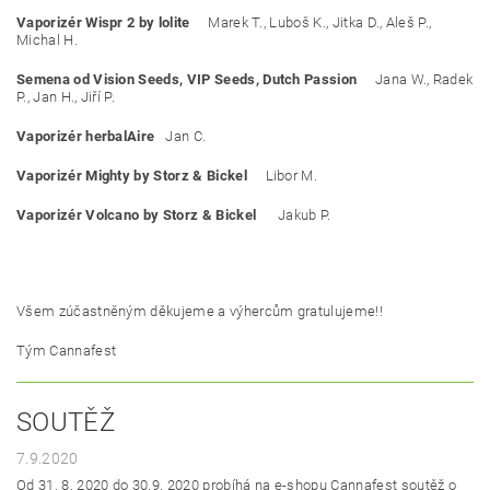
Vaporizér Wispr 2 by lolite
Marek T., Luboš K., Jitka D., Aleš P.,
Michal H.
Semena od Vision Seeds, VIP Seeds, Dutch Passion
Jana W., Radek
P., Jan H., Jiří P.
Vaporizér herbalAire
Jan C.
Vaporizér Mighty by Storz
& Bickel
Libor M.
Vaporizér Volcano by Storz & Bickel
Jakub P.
Všem zúčastněným děkujeme a výhercům gratulujeme!!
Tým Cannafest
SOUTĚŽ
7.9.2020
Od 31. 8. 2020 do 30.9. 2020 probíhá na e-shopu Cannafest soutěž o