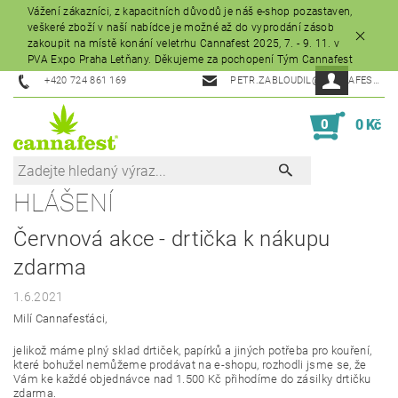
Vážení zákazníci, z kapacitních důvodů je náš e-shop pozastaven,
veškeré zboží v naší nabídce je možné až do vyprodání zásob
zakoupit na místě konání veletrhu Cannafest 2025, 7. - 9. 11. v
PVA Expo Praha Letňany. Děkujeme za pochopení Tým Cannafest
+420 724 861 169
PETR.ZABLOUDIL@CANNAFEST.CZ
0
0 Kč
HLÁŠENÍ
Červnová akce - drtička k nákupu
zdarma
1.6.2021
Milí Cannafesťáci,
jelikož máme plný sklad drtiček, papírků a jiných potřeba pro kouření,
které bohužel nemůžeme prodávat na e-shopu, rozhodli jsme se, že
Vám ke každé objednávce nad 1.500 Kč přihodíme do zásilky drtičku
zdarma.